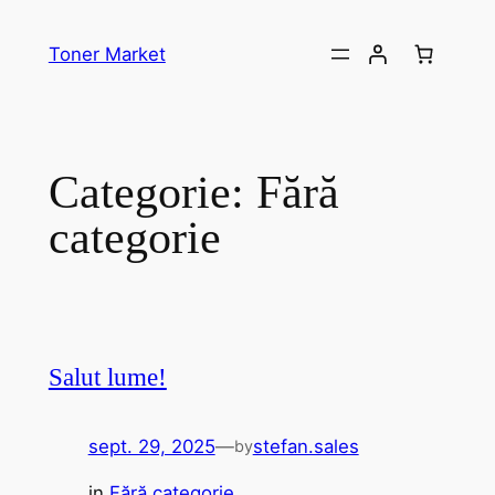
Sari
la
Toner Market
conținut
Categorie:
Fără
categorie
Salut lume!
sept. 29, 2025
—
stefan.sales
by
in
Fără categorie